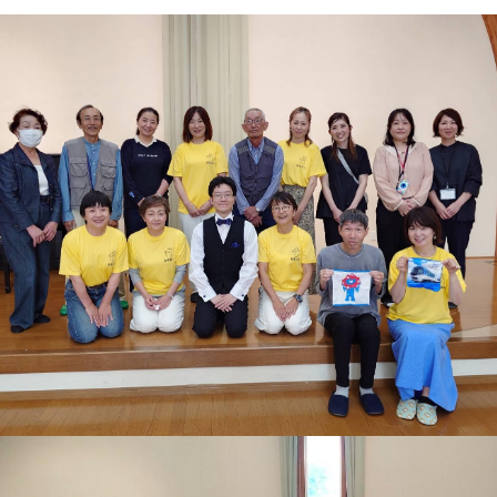
ESD・SDGsセンター
情報センター
自然環境教育センター
理数教育研究センター
特別支援教育研究センター
Nara ISC/ 国際戦略センター
こどもの学びと育ちセンター(C-
保健センター
AED設置状況
お問い合わせ窓口一覧