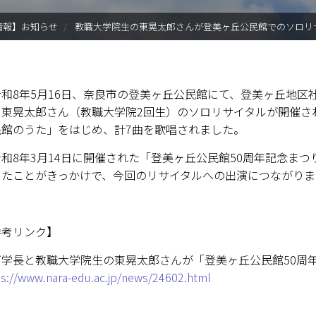
入試情報
情報】お知らせ
教職大学院生の東晃太郎さんが登美ヶ丘公民館でのソロリ
学部・大学院
進路・就職
和8年5月16日、奈良市の登美ヶ丘公民館にて、登美ヶ丘地区
、東晃太郎さん（教職大学院2回生）のソロリサイタルが開催さ
教育・学生生活
民館のうた」をはじめ、計7曲を歌唱されました。
国際交流・留学
和8年3月14日に開催された「登美ヶ丘公民館50周年記念ま
したことがきっかけで、今回のリサイタルへの出演につながりま
産官学連携
奈良国立大学機構
参考リンク】
図書館
下学長と教職大学院生の東晃太郎さんが「登美ヶ丘公民館50周
ps://www.nara-edu.ac.jp/news/24602.html
教育資料館