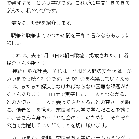
で発揮する」という学びです。これが61年間生きてきて
学んだ、私の学びです。
最後に、短歌を紹介します。
戦争と戦争までのつかの間を平和と言ふならあまりに
悲しい
これは、去る2月19日の朝日歌壇に掲載された、山縣
駿介さんの歌です。
持続可能な社会。それは「平和と人間の安全保障」が
いつまでも続く社会です。その社会を構築していくため
には、まだまだ解決しなければならない困難な課題がた
くさんあります。コロナで実感した、「人とつながるこ
との大切さ」、「人と会って話をすることの尊さ」を胸
に、他者と手を携え、奈良教育大学で学んだことを誇り
に、皆さん自身の幸せと社会の幸せのために、それぞれ
の道で活躍していただくことを切に願います。
いつかまた、是非、奈良教育大学にホームカミングし