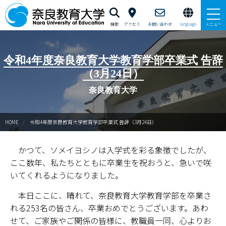
検索
アクセス
お問い合わせ
language
メニュー
本学で学びたい方へ
令和4年度奈良教育大学教育学部卒業式 告辞
（3月24日）
在学生の方へ
奈良教育大学
卒業生・修了生の方、現職教員の方へ
HOME
令和4年度奈良教育大学教育学部卒業式 告辞（3月24日）
自治体・企業の方へ
かつて、ソメイヨシノは入学式を彩る象徴でしたが、
一般・地域の方へ
ここ数年、私たちとともに卒業生を祝おうと、急いで咲
教職員の方へ
いてくれるようになりました。
本日ここに、晴れて、奈良教育大学教育学部を卒業さ
大学紹介
れる253名の皆さん、卒業おめでとうございます。あわ
せて、ご家族やご関係の皆様に、教職員一同、心よりお
入試情報