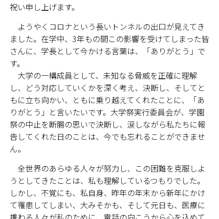
祝い申し上げます。
学部・大学院
ようやくコロナという長いトンネルの出口が見えてき
ました。在学中、3年もの間この影響を受けてしまった皆
進路・就職
さんに、学長として今かける言葉は、「ありがとう」で
す。
教育・学生生活
大学の一構成員として、未知なる脅威を正確に理解
し、どう対応していくかを深く考え、決断し、そしてと
国際交流・留学
もに立ち向かい、ともに乗り越えてくれたことに、「あ
りがとう」と言いたいです。大学祭実行委員会が、学園
産官学連携
祭の中止を断腸の思いで決断し、涙しながら私たちに報
告してくれた日のことは、今でも忘れることができませ
奈良国立大学機構
ん。
図書館
全世界のあらゆる人々が努力し、この困難を克服しよ
うとしてきたことは、私も理解しているつもりでした。
教育資料館
しかし、不覚にも、私自身、昨年の年末から新年にかけ
て罹患してしまい、大みそかも、そして元日も、医療に
ESD・SDGsセンター
携わる人々が私のために、電話の向こうから心を込めて