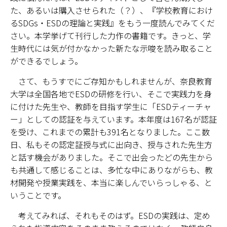
た、あるいは購入させられた（？）、『学校教育におけ
るSDGs・ESDの理論と実践』をもう一度読んでみてくだ
さい。本学挙げて刊行した力作の書籍です。きっと、学
生時代には気が付かなかった新たな示唆を読み取ること
ができるでしょう。
さて、もうすでにご存知かもしれませんが、奈良教育
大学は全国各地でESDの研修を行い、そこで実践力を身
に付けた先生や、教師を目指す学生に「ESDティーチャ
ー」としての認証を与えています。本年度は167名が認証
を受け、これまでの累計も391名となりました。ここ数
日、私もその認定証授与式に出向き、授与された先生方
と話す機会がありました。そこで出会ったどの先生から
も共通して感じることは、多忙な中にありながらも、教
材開発や授業実践を、本当に楽しんでいらっしゃる、と
いうことです。
考えてみれば、それもそのはず。ESDの実践は、定め