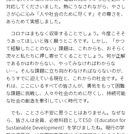
対応してくださいました。熱にうなされながら、やさし
情報センター
さが心に沁み「人や社会のために尽くす」その尊さを、
あらためて実感しました。
自然環境教育センター
コロナはまもなく収束することでしょう。今度こそそ
理数教育研究センター
うあってほしいと強く願うところです。しかし、「かつ
て経験したことのない」課題は、これからも、おそらく
特別支援教育研究センター
次々と私たちに押し寄せてくることでしょう。何が正解
であるかはわからない、やってみなければわからな
Nara ISC/ 国際戦略センター
い…。そんな課題に立ち向かわなければならないのが、
もうすでに迎えている現在と、これからの社会です。そ
こどもの学びと育ちセンター(C-CHILD)
れは、ここにいるすべての皆さんが、勇気をもって困難
な課題に挑戦し、人々や社会のために尽くし、持続可能
保健センター
な社会の創造を牽引していく時代です。
AED設置状況
でも、ことさら不安に思うことはありません。なぜな
ら、皆さんは全員、必修科目としてESD（Education for
お問い合わせ窓口一覧
Sustainable Development）を学びましたね。現行の学