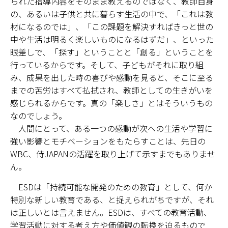
られた指導内容をそのまま教えるのではなく、教師自身
の、あるいは子供と共に暮らす生活の中で、「これは教
材になるのでは」、「この課題を解決すればきっと世の
中や生活は明るく楽しいものになるはずだ」、といった
眼差しで、「探す」ということと「創る」ということを
行っているからです。そして、子どもがそれに取り組
み、成果を出した時の喜びや感動を見ると、そこに至る
までの苦労はすべて払拭され、教師としての生きがいを
感じられるからです。真の「楽しさ」とはそういうもの
なのでしょう。
人間にとって、ある一つの感動が次への生活や学習に
強い影響とモチベーションをもたらすことは、先日の
WBC、侍JAPANの活躍を取り上げて示すまでもありませ
ん。
ESDは「持続可能な開発のための教育」として、何か
特別な新しい教育である、と捉えられがちですが、それ
は正しいとは言えません。ESDは、すべての教育活動、
学習活動に対する考え方や価値観の転換を迫るもので