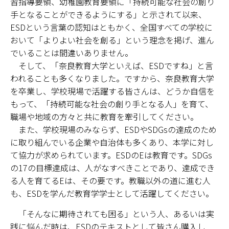
習指導要領、幼稚園教育要領に「持続可能な社会の創り
キャンパスマップ
手となることができるようにする」と示されて以来、
ESDという言葉の認知はともかく、全国すべての学校に
サイトポリシー
おいて「よりよい社会を創る」という理念を掲げ、進ん
でいることは間違いありません。
サイトマップ
そして、「奈良教育大学といえば、ESDですね」と言
われることも多くなりました。ですから、奈良教育大学
交通アクセス
を卒業し、学校現場で活躍する皆さんは、どうか自信を
同窓会
もって、「持続可能な社会の創り手となる人」を育て、
職場や地域の方々と共に教育を牽引してください。
後援会
また、学校現場のみならず、ESDやSDGsの達成のため
に取り組んでいる企業や自治体も多くあり、本学に対し
教員一覧
て協力が求められています。ESDのEは教育です。SDGs
の17の目標達成は、人がなすべきことであり、達成でき
附属学校園
る人を育てるEは、その要です。教職以外の道に進む人
も、ESDを学んだ教育学学士として活躍してください。
「そんなに期待されても困る」という人、あるいは実
践に悩んだ時は、ESDのテキストとして皆さん購入し