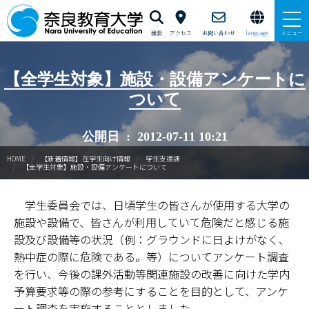
検索
アクセス
お問い合わせ
language
メニュー
本学で学びたい方へ
【全学生対象】施設・設備アンケートに
ついて
在学生の方へ
公開日 : 2012-07-11 10:21
卒業生・修了生の方、現職教員の方へ
HOME
【新着情報】在学生向け情報
学生支援課
【全学生対象】施設・設備アンケートについて
自治体・企業の方へ
学生委員会では、日頃学生の皆さんが使用する大学の
一般・地域の方へ
施設や設備で、皆さんが利用していて危険だと感じる施
教職員の方へ
設及び設備等の状況（例：グラウンドに日よけがなく、
熱中症の際に危険である。等）についてアンケート調査
大学紹介
を行い、今後の課外活動等関連施設の改善に向けた学内
予算要求等の際の参考にすることを目的として、アンケ
入試情報
ート調査を実施することとしました。