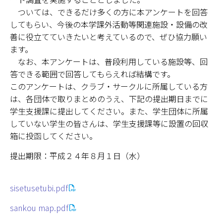
ついては、できるだけ多くの方に本アンケートを回答
学部・大学院
してもらい、今後の本学課外活動等関連施設・設備の改
善に役立てていきたいと考えているので、ぜひ協力願い
進路・就職
ます。
なお、本アンケートは、普段利用している施設等、回
教育・学生生活
答できる範囲で回答してもらえれば結構です。
このアンケートは、クラブ・サークルに所属している方
国際交流・留学
は、各団体で取りまとめのうえ、下記の提出期日までに
学生支援課に提出してください。また、学生団体に所属
産官学連携
していない学生の皆さんは、学生支援課等に設置の回収
箱に投函してください。
奈良国立大学機構
提出期限：平成２４年８月１日（水）
図書館
教育資料館
sisetusetubi.pdf
sankou map.pdf
ESD・SDGsセンター