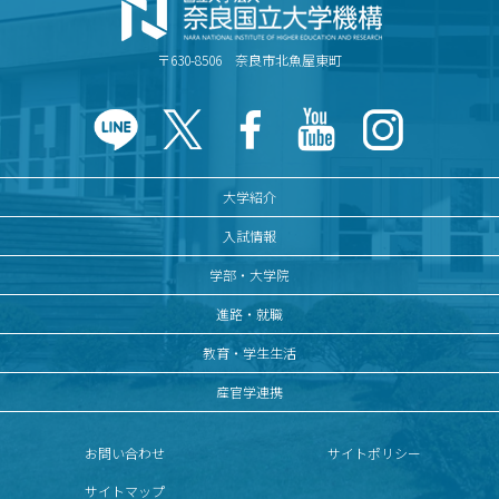
〒630-8506 奈良市北魚屋東町
大学紹介
入試情報
学部・大学院
進路・就職
教育・学生生活
産官学連携
お問い合わせ
サイトポリシー
サイトマップ