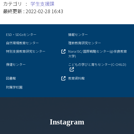
カテゴリ :
学生支援課
情報センター
最終更新 : 2022-02-28 16:43
自然環境教育センター
ESD・SDGsセンター
情報センター
理数教育研究センター
自然環境教育センター
理数教育研究センター
特別支援教育研究センター
特別支援教育研究センター
Nara ISC/ 国際戦略センター(@奈良教育
大学)
Nara ISC/ 国際戦略センター
保健センター
こどもの学びと育ちセンター(C-CHILD)
図書館
教育資料館
こどもの学びと育ちセンター(C-CHILD)
附属学校園
保健センター
AED設置状況
Instagram
お問い合わせ窓口一覧