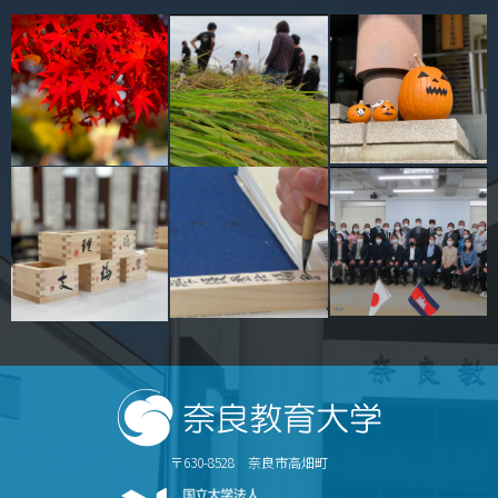
キャンパスマップ
サイトポリシー
サイトマップ
交通アクセス
同窓会
後援会
教員一覧
附属学校園
〒630-8528 奈良市高畑町