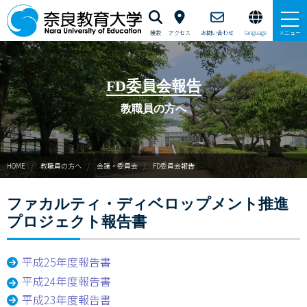
検索
アクセス
お問い合わせ
language
メニュー
本学で学びたい方へ
FD委員会報告
在学生の方へ
教職員の方へ
卒業生・修了生の方、現職教員の方へ
HOME
教職員の方へ
会議・委員会
FD委員会報告
自治体・企業の方へ
ファカルティ・ディベロップメント推進
一般・地域の方へ
プロジェクト報告書
教職員の方へ
平成25年度報告書
大学紹介
平成24年度報告書
平成23年度報告書
入試情報