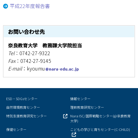
平成22年度報告書
学部・大学院
進路・就職
お問い合わせ先
教育・学生生活
奈良教育大学 教務課大学院担当
Tel
：0742-27-9322
国際交流・留学
Fax
：0742-27-9145
E-mail
：kyoumu
産官学連携
奈良国立大学機構
ESD・SDGsセンター
情報センター
図書館
自然環境教育センター
理数教育研究センター
教育資料館
特別支援教育研究センター
Nara ISC/ 国際戦略センター(@奈良教育
大学)
保健センター
こどもの学びと育ちセンター(C-CHILD)
ESD・SDGsセンター