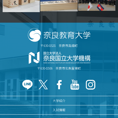
キャンパスマップ
サイトポリシー
サイトマップ
交通アクセス
〒630-8528 奈良市高畑町
同窓会
後援会
〒630-8506 奈良市北魚屋東町
教員一覧
附属学校園
大学紹介
入試情報