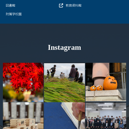
図書館
教育資料館
情報センター
附属学校園
自然環境教育センター
理数教育研究センター
Instagram
特別支援教育研究センター
Nara ISC/ 国際戦略センター
こどもの学びと育ちセンター(C-CHILD)
保健センター
AED設置状況
お問い合わせ窓口一覧