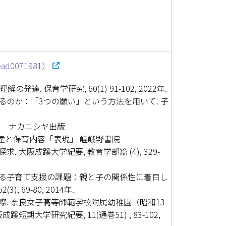
read0071981）
. 保育学研究, 60(1) 91-102, 2022年.
のか：「3つの願い」という方法を用いて. 子
年 ナカニシヤ出版
達と保育内容「表現」 嵯峨野書院
CHILD)
大阪成蹊大学紀要, 教育学部篇 (4), 329-
る子育て支援の課題：親と子の関係性に着目し
 69-80, 2014年.
. 奈良女子高等師範学校附属幼稚園（昭和13
期大学研究紀要, 11(通巻51) , 83-102,