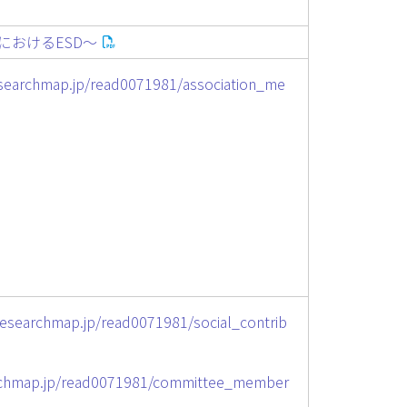
におけるESD～
esearchmap.jp/read0071981/association_me
researchmap.jp/read0071981/social_contrib
rchmap.jp/read0071981/committee_member