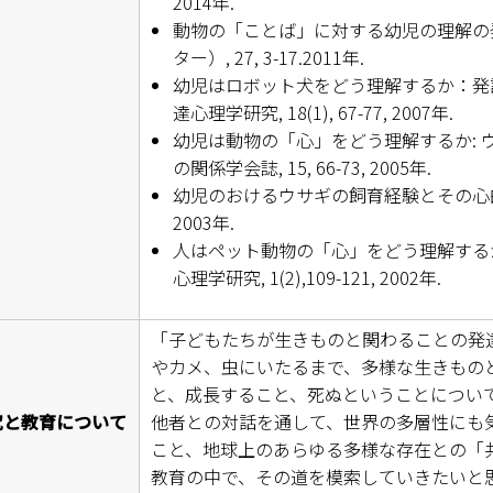
2014年.
動物の「ことば」に対する幼児の理解の
キャンパスマップ
ター）, 27, 3-17.2011年.
幼児はロボット犬をどう理解するか：発
サイトポリシー
達心理学研究, 18(1), 67-77, 2007年.
幼児は動物の「心」をどう理解するか: 
サイトマップ
の関係学会誌, 15, 66-73, 2005年.
幼児のおけるウサギの飼育経験とその心的機能の理
交通アクセス
2003年.
人はペット動物の「心」をどう理解するか 
同窓会
心理学研究, 1(2),109-121, 2002年.
後援会
「子どもたちが生きものと関わることの発
教員一覧
やカメ、虫にいたるまで、多様な生きもの
と、成長すること、死ぬということについ
附属学校園
究と教育について
他者との対話を通して、世界の多層性にも
こと、地球上のあらゆる多様な存在との「
教育の中で、その道を模索していきたいと