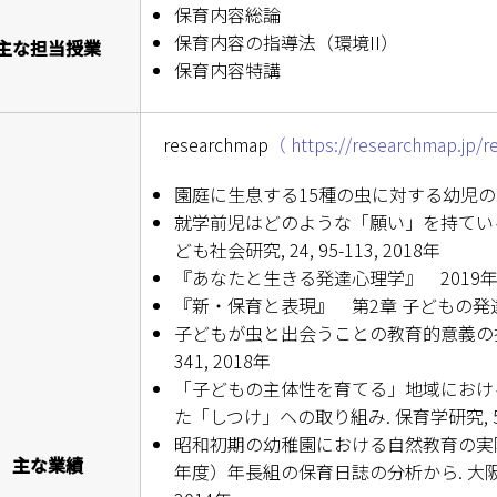
ESD・SDGsセンター
保育内容総論
保育内容の指導法（環境II）
主な担当授業
情報センター
保育内容特講
自然環境教育センター
researchmap
（ https://researchmap.jp/
理数教育研究センター
園庭に生息する15種の虫に対する幼児の理解の発達
特別支援教育研究センター
就学前児はどのような「願い」を持ている
ども社会研究, 24, 95-113, 2018年
Nara ISC/ 国際戦略センター
『あなたと生きる発達心理学』 2019
『新・保育と表現』 第2章 子どもの発
こどもの学びと育ちセンター(C-
子どもが虫と出会うことの教育的意義の探求. 
341, 2018年
保健センター
「子どもの主体性を育てる」地域におけ
た「しつけ」への取り組み. 保育学研究, 52(3),
AED設置状況
昭和初期の幼稚園における自然教育の実際
主な業績
年度）年長組の保育日誌の分析から. 大阪成蹊短
お問い合わせ窓口一覧