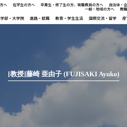
方へ
在学生の方へ
卒業生・修了生の方、現職教員の方へ
自治体・
一般・地域の方へ
教
学部・大学院
進路・就職
教育・学生生活
国際交流・留学
産
本学で学びたい方へ
在学生の方へ
卒業生・修了生の方、現職教
[教授]藤崎 亜由子 (FUJISAKI Ayuko)
自治体・企業の方へ
一般・地域の方へ
教職員の方へ
大学紹介