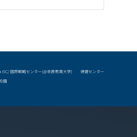
ra ISC/ 国際戦略センター(@奈良教育大学)
保健センター
校園