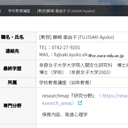
入試情報
覧
学校教育講座
[教授]藤崎 亜由子 (FUJISAKI Ayuko)
学部・大学院
進路・就職
職名・氏名
[教授]
藤崎 亜由子 (FUJISAKI Ayuko)
教育・学生生活
TEL：0742-27-9201
連絡先
MAIL：fujisaki.ayuko.ek
国際交流・留学
奈良女子大学大学院人間文化研究科 博士
最終学歴
博士（学術）（奈良女子大学2003）
産官学連携
所属
学校教育講座（幼年教育）
奈良国立大学機構
researchmap『研究分野』
（ https://res
図書館
esearch_areas）
専門分野
保育内容、発達心理学
教育資料館