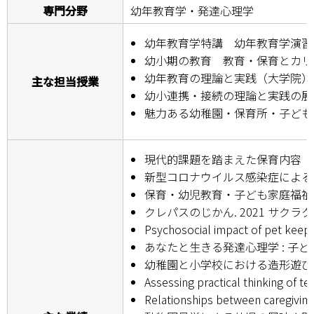
専門分野
幼年教育学・発達心理学
学部・大学院
幼年教育学特講 幼年教育学演習
幼小期の教育 教育・保育とカリ
進路・就職
幼年教育の理論と実践（大学院）
主な担当授業
幼小連携・接続の理論と実践の展
教育・学生生活
魅力ある幼稚園・保育所・子ども
国際交流・留学
現代的課題を踏まえた保育内容「環境
産官学連携
新型コロナウイルス感染症による登園
保育・幼児教育・子ども家庭福祉辞典
奈良国立大学機構
クレパスのじかん. 2021 サクラク
Psychosocial impact of pet keepin
図書館
あなたと生きる発達心理学 : 子ど
幼稚園と小学校における造形遊びの実践
教育資料館
Assessing practical thinking of te
ESD・SDGsセンター
Relationships between caregiving 