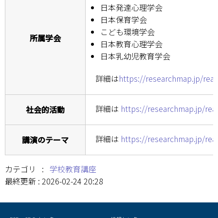
キャンパスマップ
日本発達心理学会
日本保育学会
サイトポリシー
こども環境学会
所属学会
日本教育心理学会
サイトマップ
日本乳幼児教育学会
交通アクセス
詳細は
https://researchmap.jp/re
同窓会
詳細は
https://researchmap.jp/rea
社会的活動
後援会
詳細は
https://researchmap.jp/rea
講演のテーマ
教員一覧
附属学校園
カテゴリ :
学校教育講座
最終更新 : 2026-02-24 20:28