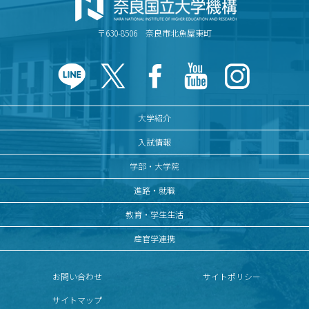
キャンパスマップ
〒630-8506 奈良市北魚屋東町
サイトポリシー
サイトマップ
交通アクセス
大学紹介
同窓会
入試情報
学部・大学院
後援会
進路・就職
教員一覧
教育・学生生活
附属学校園
産官学連携
お問い合わせ
サイトポリシー
サイトマップ