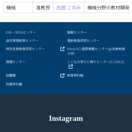
機械
准教授
古田 このみ
機械分野の教材開発
学部・大学院
進路・就職
ESD・SDGsセンター
情報センター
教育・学生生活
自然環境教育センター
理数教育研究センター
特別支援教育研究センター
Nara ISC/ 国際戦略センター(@奈良教育
大学)
国際交流・留学
保健センター
こどもの学びと育ちセンター(C-CHILD)
産官学連携
図書館
教育資料館
奈良国立大学機構
附属学校園
図書館
教育資料館
Instagram
ESD・SDGsセンター