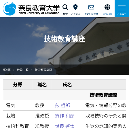
検索
アクセス
お問い合わせ
language
メニュー
本学で学びたい方へ
技術教育講座
在学生の方へ
卒業生・修了生の方、現職教員の方へ
HOME
教員一覧
技術教育講座
自治体・企業の方へ
分野
職名
氏名
一般・地域の方へ
技術教育講座
教職員の方へ
電気
教授
薮 哲郎
電気・情報分野の教
大学紹介
栽培
准教授
箕作 和彦
栽培技術の研究と開
技術科教育
准教授
世良 啓太
生徒の認知的実態の
入試情報