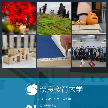
情報センター
自然環境教育センター
理数教育研究センター
特別支援教育研究センター
Nara ISC/ 国際戦略センター
こどもの学びと育ちセンター(C-CHILD)
保健センター
AED設置状況
お問い合わせ窓口一覧
〒630-8528 奈良市高畑町