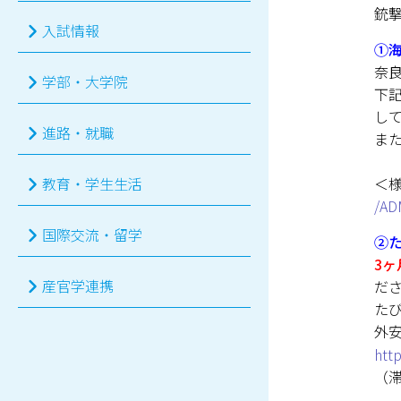
銃
入試情報
①
奈
学部・大学院
下
し
進路・就職
ま
＜
教育・学生生活
/AD
国際交流・留学
②
3ヶ
産官学連携
だ
た
外
http
（