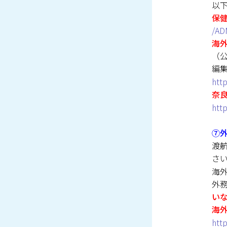
以
保
/AD
海
（
編
htt
奈
htt
⑦
渡
さ
海
外
い
海
htt