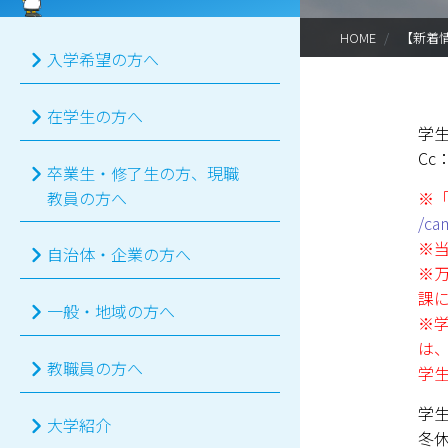
HOME
【新着
入学希望の方へ
在学生の方へ
学
Cc
卒業生・修了生の方、現職
※
教員の方へ
/ca
※
自治体・企業の方へ
※
課
一般・地域の方へ
※
は
教職員の方へ
学
学
大学紹介
冬