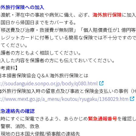
海外旅行保険への加入
キャンパスマップ
外渡航・滞在中の事故や病気に備え、必ず、
海外旅行保険
に加
出国日から帰国日までをカバーする。
サイトポリシー
「移送費及び治療・救援費が無制限」「個人賠償責任が1 億円
クレジットカードに付帯している簡易な保険では不十分ですの
サイトマップ
してください。
保護者の方ともよく相談してください。
交通アクセス
加入した内容を保護者の方にも伝えておいてください。
参考資料】
同窓会
日本損害保険協会 Q＆A 海外旅行保険とは
p://soudanguide.sonpo.or.jp/body/q080.html
後援会
海外旅行保険加入時の留意点及び事故と保険金支払いの事例（H
教員一覧
p://www.mext.go.jp/a_menu/koutou/ryugaku/1368029.htm
緊急連絡先の確認
附属学校園
急時にすぐに架電できるよう、あらかじめ
緊急通報番号
を確認
 警察、消防、救急
 現地の日本国大使館/領事館の連絡先