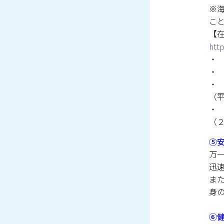
※
こ
【
http
・
・
・
（
・
（
⑤
万
迅
ま
身
⑥