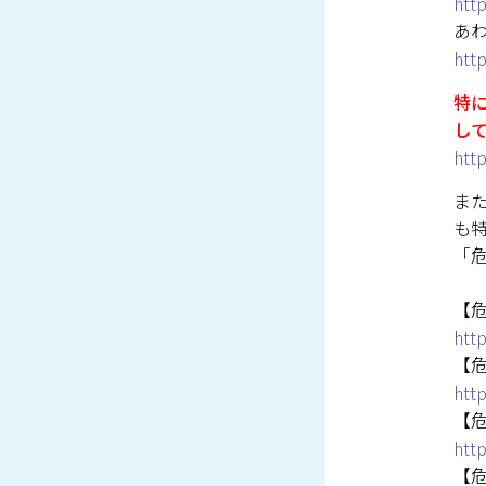
htt
あ
htt
特
し
htt
ま
も
「
【
htt
【
htt
【
htt
【