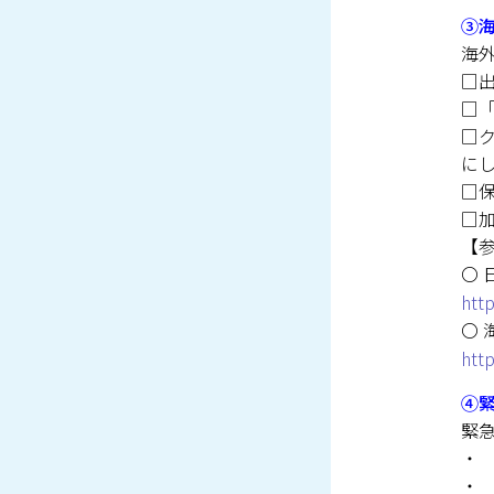
③
海
□
□
□
に
□
□
【
〇 
htt
〇 
htt
④
緊
・
・