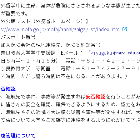
海外留学中に生命、身体が危険にさらされるような事態が生じ
とが重要です。
在外公館リスト（外務省ホームページ）】
s://www.mofa.go.jp/mofaj/annai/zaigai/list/index.html
 パスポート番号
 加入保険会社の現地連絡先、保険契約証番号
 奈良教育大学学生支援課 Eメール：
">ryugaku
平日８時半～１７時１５分） 電話：＋８１－７４２－２７－
 奈良教育大学 守衛室 電話：＋８１－７４２－２７－９
２４時間 ただし警ら時間は不在になることがあります。）
安否確認
一、渡航先で事件、事故等が発生すれば
安否確認
を行うことが
速に皆さんの安全を確認、確保できるようにするため、協力をお
た、渡航先やその近隣で大規模な災害や事件等が発生すれば、
の安否について大学やご家族等に連絡をするように心がけて下
健康管理について