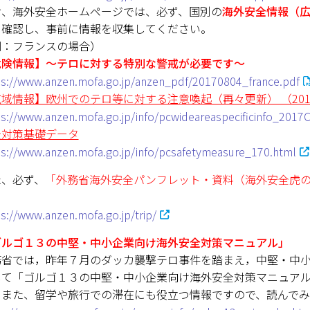
お、海外安全ホームページでは、必ず、国別の
海外安全情報（
を確認し、事前に情報を収集してください。
例：フランスの場合）
危険情報】～テロに対する特別な警戒が必要です～
ps://www.anzen.mofa.go.jp/anzen_pdf/20170804_france.pdf
域情報】欧州でのテロ等に対する注意喚起（再々更新） （2017
ps://www.anzen.mofa.go.jp/info/pcwideareaspecificinfo_2017
全対策基礎データ
ps://www.anzen.mofa.go.jp/info/pcsafetymeasure_170.html
た、必ず、
「外務省海外安全パンフレット・資料（海外安全虎
。
s://www.anzen.mofa.go.jp/trip/
ゴルゴ１３の中堅・中小企業向け海外安全対策マニュアル」
務省では，昨年７月のダッカ襲撃テロ事件を踏まえ，中堅・中
して「ゴルゴ１３の中堅・中小企業向け海外安全対策マニュア
、また、留学や旅行での滞在にも役立つ情報ですので、読んでみ