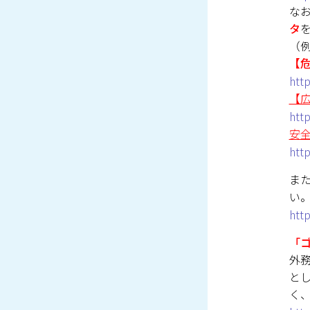
な
タ
（
【
htt
【広
htt
安
htt
ま
い
http
「
外
と
く