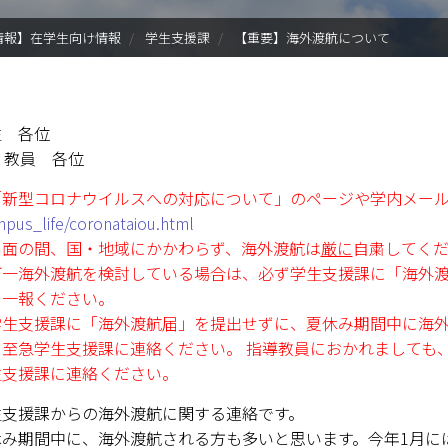
入試情報
情報】在学生向け情報
学生支援課
【重要】海外渡航について
学部・大学院
進路・就職
生 各位
：教員 各位
教育・学生生活
「新型コロナウイルスへの対応について」のページや学内メー
国際交流・留学
mpus_life/coronataiou.html
当面の間、国・地域にかかわらず、海外渡航は
厳に
自粛してく
産官学連携
万一海外渡航を検討している場合は、必ず学生支援課に「海外
に一報ください。
奈良国立大学機構
学生支援課に「海外渡航届」を提出せずに、夏休み期間中に海
、至急学生支援課に連絡ください。 指導教員におかれましても
図書館
生支援課に連絡ください。
教育資料館
生支援課からの海外渡航に関する連絡です。
休み期間中に、海外渡航される方も多いと思います。今年1月に