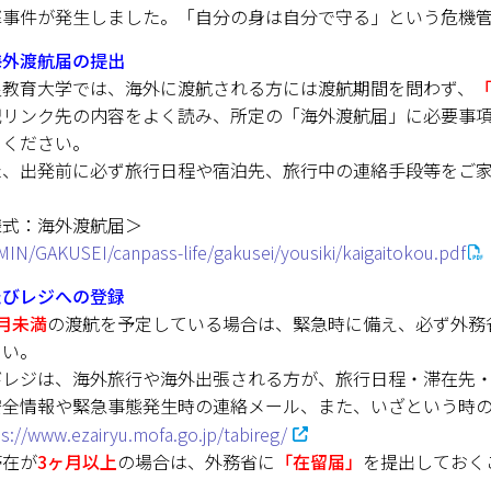
ESD・SDGsセンター
撃事件が発生しました。「自分の身は自分で守る」という危機
情報センター
海外渡航届の提出
良教育大学では、海外に渡航される方には渡航期間を問わず
、
自然環境教育センター
記リンク先の内容をよく読み、所定の「海外渡航届」に必要事
てください。
理数教育研究センター
た、出発前に必ず旅行日程や宿泊先、旅行中の連絡手段等をご
特別支援教育研究センター
様式：海外渡航届＞
MIN/GAKUSEI/canpass-life/gakusei/yousiki/kaigaitokou.pdf
Nara ISC/ 国際戦略センター
たびレジへの登録
こどもの学びと育ちセンター(C-
月未満
の渡航を予定している場合は、緊急時に備え、必ず外務
さい。
保健センター
びレジは、海外旅行や海外出張される方が、旅行日程・滞在先
安全情報や緊急事態発生時の連絡メール、また、いざという時
AED設置状況
s://www.ezairyu.mofa.go.jp/tabireg/
滞在が
3ヶ月以上
の場合は、外務省に
「在留届」
を提出しておく
お問い合わせ窓口一覧