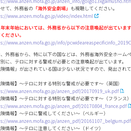
ps://www.anzen.mofa.go.jp/anzen_info/golgo13xgaimusho.htm
わせて、外務省の
「海外安全劇場」
も視聴してください。
ps://www.anzen.mofa.go.jp/video/index.html
に年末年始においては、外務省から以下の注意喚起が出ていま
てください。
ps://www.anzen.mofa.go.jp/info/pcwideareaspecificinfo_2019
た、外務省から、特に以下の国などは、外務省海外安全ホーム
特別に、テロに対する警戒が必要との注意喚起が出ています。
危険情報」が出されている国は少ない状況ですので、発出され
危険情報】～テロに対する特別な警戒が必要です～（英国）
ps://www.anzen.mofa.go.jp/anzen_pdf/20170919_uk.pdf
危険情報】～テロに対する特別な警戒が必要です～（フランス
ps://www.anzen.mofa.go.jp/anzen_pdf/20170804_france.pdf
危険情報】～テロに警戒してください～（ベルギー）
ps://www.anzen.mofa.go.jp/anzen_pdf/20161107_belgium.pdf
危険情報】～テロに注意してください～（ドイツ）