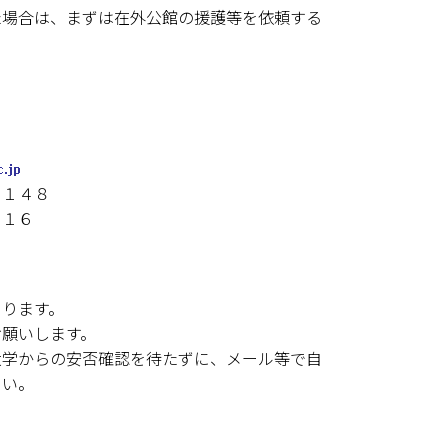
た場合は、まずは在外公館の援護等を依頼する
９１４８
１１６
あります。
願いします。
大学からの安否確認を待たずに、メール等で自
さい。