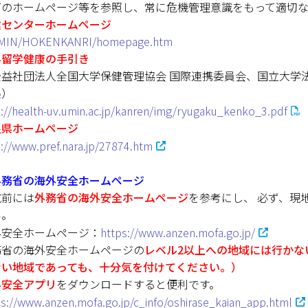
下のホームページ等を参照し、常に危機管理意識をもって適切
健センターホームページ
MIN/HOKENKANRI/homepage.htm
外留学健康の手引き
公益社団法人全国大学保健管理協会 国際連携委員会、国立大学
集）
p://health-uv.umin.ac.jp/kanren/img/ryugaku_kenko_3.pdf
良県ホームページ
p://www.pref.nara.jp/27874.htm
外務省の海外安全ホームページ
航前には
外務省の海外安全ホームページ
を参考にし、 必ず、現
い。
外安全ホームページ：
https://www.anzen.mofa.go.jp/
務省の海外安全ホームページの
レベル2以上への地域には行かな
ない地域であっても、十分気を付けてください。）
外安全アプリ
をダウンロードすると便利です。
ps://www.anzen.mofa.go.jp/c_info/oshirase_kaian_app.html