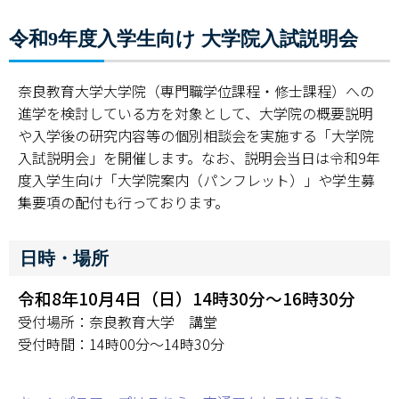
～1月22日(金)
令和9年度入学生向け 大学院入試説明会
修士課程（9月募集）
令和8年
奈良教育大学大学院（専門職学位課程・修士課程）への
一般選抜
7月24日(金)
進学を検討している方を対象として、大学院の概要説明
外国人留学生特別選抜
～7月30日(木)
や入学後の研究内容等の個別相談会を実施する「大学院
入試説明会」を開催します。なお、説明会当日は令和9年
度入学生向け「大学院案内（パンフレット）」や学生募
集要項の配付も行っております。
修士課程（2月募集）
令和8年
一般選抜
12月4日(金)
外国人留学生特別選抜
～12月10日(木)
日時・場所
令和8年10月4日（日）14時30分～16時30分
受付場所：奈良教育大学 講堂
受付時間：14時00分～14時30分