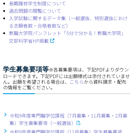
長期履修学生制度について
情報センター
過去問題の閲覧について
入学試験に関するデータ集（一般選抜、特別選抜におけ
自然環境教育センター
る志願者数・合格者数など）
教職大学院パンフレット「5分で分かる！教職大学院」
理数教育研究センター
文部科学省HP掲載
特別支援教育研究センター
Nara ISC/ 国際戦略センター
学生募集要項等
※各募集要項は、下記PDFよりダウン
ロードできます。下記PDFには出願様式は添付されていませ
こどもの学びと育ちセンター(C-CHILD)
ん。出願を希望される場合は、
こちら
から資料請求・配布
の情報をご覧ください。
保健センター
AED設置状況
令和9年度専門職学位課程（7月募集・11月募集・2月募
お問い合わせ窓口一覧
集）学生募集要項（一般選抜）
令和9年度専門職学位課程（11月募集）学生募集要項