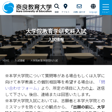
検索
アクセス
お問い合わせ
language
メニュー
本学で学びたい方へ
大学院教育学研究科入試
在学生の方へ
入試情報
卒業生・修了生の方、現職教員の方へ
HOME
入試情報
大学院教育学研究科入試
自治体・企業の方へ
一般・地域の方へ
※本学大学院について質問等がある場合もしくは入学に
向けて本学教員との個別相談等を希望する場合は、
「問
教職員の方へ
い合わせフォーム」
より、所定の項目に入力の上、送信
して下さい。後日、連絡または回答いたします。
大学紹介
※本学大学院入試においては、志願者と本学大学院との
ミスマッチを防ぐなどの観点から、
「出願の前に、大学
入試情報