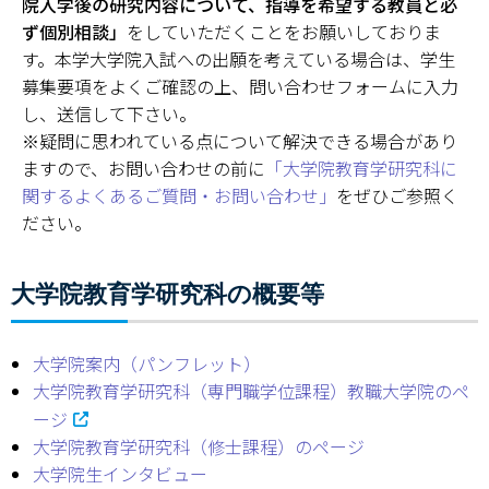
院入学後の研究内容について、指導を希望する教員と必
ず個別相談」
をしていただくことをお願いしておりま
学部・大学院
す。本学大学院入試への出願を考えている場合は、学生
募集要項をよくご確認の上、問い合わせフォームに入力
進路・就職
し、送信して下さい。
※疑問に思われている点について解決できる場合があり
教育・学生生活
ますので、お問い合わせの前に
「大学院教育学研究科に
関するよくあるご質問・お問い合わせ」
をぜひご参照く
国際交流・留学
ださい。
産官学連携
大学院教育学研究科の概要等
奈良国立大学機構
図書館
大学院案内（パンフレット）
大学院教育学研究科（専門職学位課程）教職大学院のペ
教育資料館
ージ
大学院教育学研究科（修士課程）のページ
ESD・SDGsセンター
大学院生インタビュー