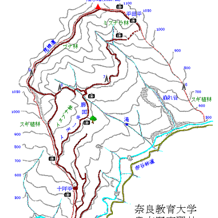
学部・大学院
進路・就職
教育・学生生活
国際交流・留学
産官学連携
奈良国立大学機構
図書館
教育資料館
ESD・SDGsセンター