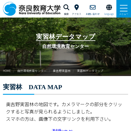
検索
アクセス
お問い合わせ
language
メニュー
本学で学びたい方へ
実習林データマップ
在学生の方へ
自然環境教育センター
卒業生・修了生の方、現職教員の方へ
HOME
自然環境教育センター
奥吉野実習林
実習林データマップ
自治体・企業の方へ
実習林 DATA MAP
一般・地域の方へ
教職員の方へ
奥吉野実習林の地図です。カメラマークの部分をクリッ
クすると写真が見られるようにしました。
大学紹介
スマホの方は、画像下の文字リンクを利用下さい。
入試情報