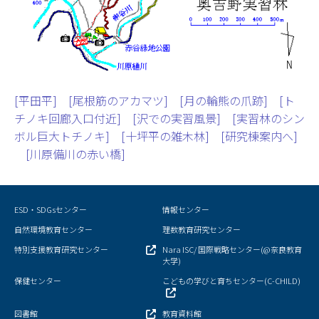
情報センター
自然環境教育センター
理数教育研究センター
[平田平]
[尾根筋のアカマツ]
[月の輪熊の爪跡]
[ト
チノキ回廊入口付近]
[沢での実習風景]
[実習林のシン
特別支援教育研究センター
ボル巨大トチノキ]
[十坪平の雑木林]
[研究棟案内へ]
[川原備川の赤い橋]
Nara ISC/ 国際戦略センター
こどもの学びと育ちセンター(C-CHILD)
ESD・SDGsセンター
情報センター
保健センター
自然環境教育センター
理数教育研究センター
特別支援教育研究センター
Nara ISC/ 国際戦略センター(@奈良教育
AED設置状況
大学)
保健センター
こどもの学びと育ちセンター(C-CHILD)
お問い合わせ窓口一覧
図書館
教育資料館